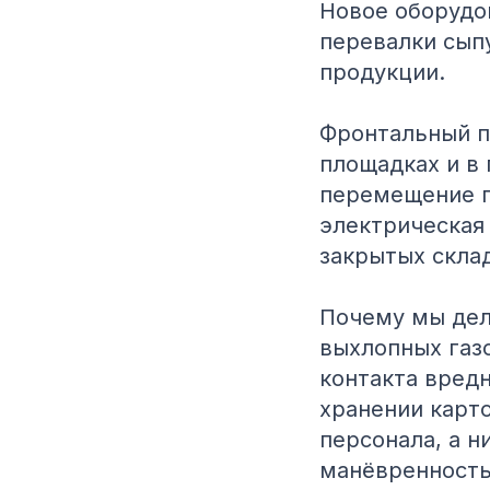
Новое оборудо
перевалки сып
продукции.
Фронтальный п
площадках и в 
перемещение г
электрическая
закрытых скла
Почему мы дел
выхлопных газо
контакта вред
хранении карт
персонала, а н
манёвренность