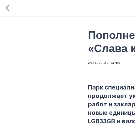
Пополне
«Слава 
2026-06-22 14:00
Парк специал
продолжает ук
работ и закла
новые единицы
LG833GB и вил