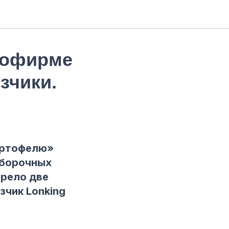
грофирме
зчики.
артофелю»
уборочных
брело две
зчик Lonking