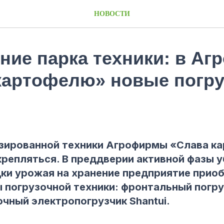
НОВОСТИ
ние парка техники: в А
картофелю» новые погру
изированной техники Агрофирмы «Слава к
репляться. В преддверии активной фазы 
дки урожая на хранение предприятие прио
 погрузочной техники: фронтальный погру
очный электропогрузчик Shantui.