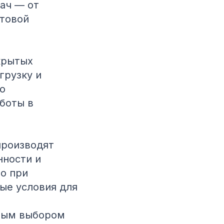
ач — от
отовой
крытых
грузку и
о
боты в
производят
нности и
о при
ые условия для
ным выбором